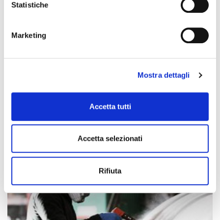
Statistiche
Marketing
Mostra dettagli
Accetta tutti
WELDING
SMAW welding, GTAW welding, SAW sub-arc welding, SAW tape welding, ESW tape welding, GMAW
cladding.
Accetta selezionati
Rifiuta