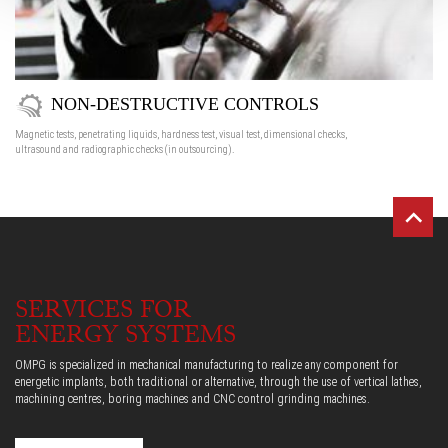
NON-DESTRUCTIVE CONTROLS
Magnetic tests, penetrating liquids, hardness test, visual test, dimensional checks,
ultrasound and radiographic checks (in outsourcing).
SERVICES FOR
ENERGY SYSTEMS
OMPG is specialized in mechanical manufacturing to realize any component for
energetic implants, both traditional or alternative, through the use of vertical lathes,
machining centres, boring machines and CNC control grinding machines.