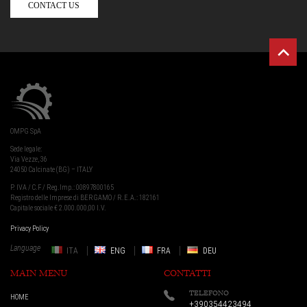
CONTACT US
OMPG SpA
Sede legale:
Via Vezze, 36
24050 Calcinate (BG) – ITALY
P. IVA / C.F / Reg.Imp.: 00897800165
Registro delle Imprese di BERGAMO / R.E.A.: 182161
Capitale sociale € 2.000.000,00 I.V.
Privacy Policy
Language
ITA
ENG
FRA
DEU
MAIN MENU
CONTATTI
TELEFONO
HOME
+390354423494