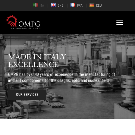
ITA
ENG
FRA
DEU
Toggle
navigati
MADE IN ITALY
EXCELLENCE
OMPG has over 40 years of experience in the manufacturing of
implant components for the oil&gas, eolic and nuclear field.
OUR SERVICES