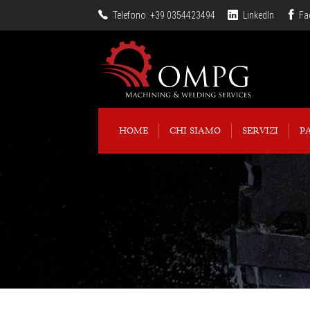
Telefono: +39 0354423494
LinkedIn
Fa
HOME
CHI SIAMO
SERVIZI
P