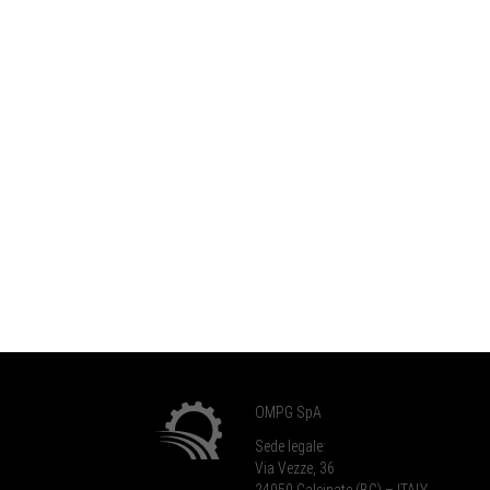
OMPG SpA
Sede legale:
Via Vezze, 36
24050 Calcinate (BG) – ITALY