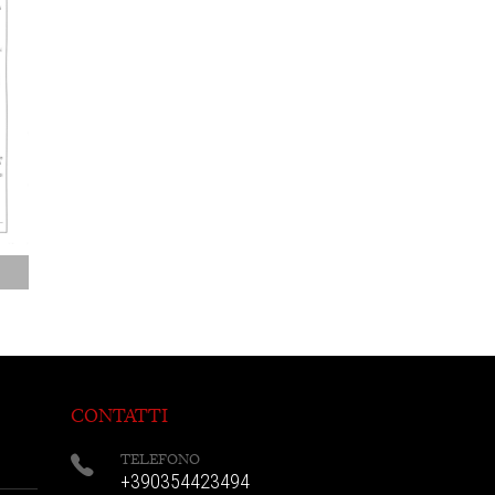
CONTATTI
TELEFONO
+390354423494